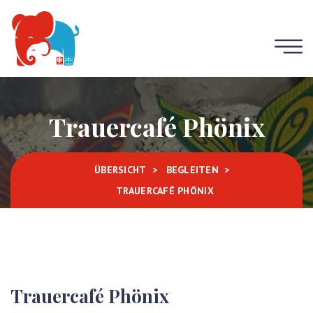
Trauercafé Phönix
ÜBERSICHT
BEGLEITEN
TRAUERCAFÉ PHÖNIX
Trauercafé Phönix