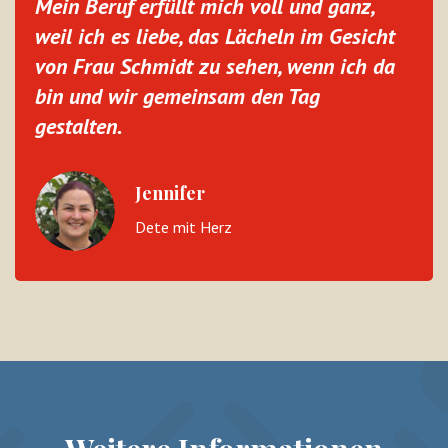
Mein Beruf erfüllt mich voll und ganz,
weil ich es liebe, das Lächeln im Gesicht
von Frau Schmidt zu sehen, wenn ich da
bin und wir gemeinsam den Tag
gestalten.
Jennifer
Dete mit Herz