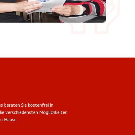
s beraten Sie kostenfrei in
die verschiedensten Möglichkeiten
zu Hause.