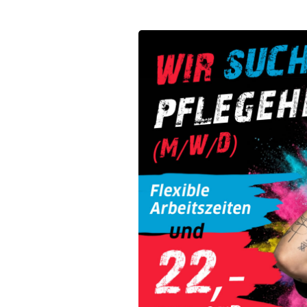
lfer
Altenpflegehelfer:in oder
 Du bei uns genau richtig.